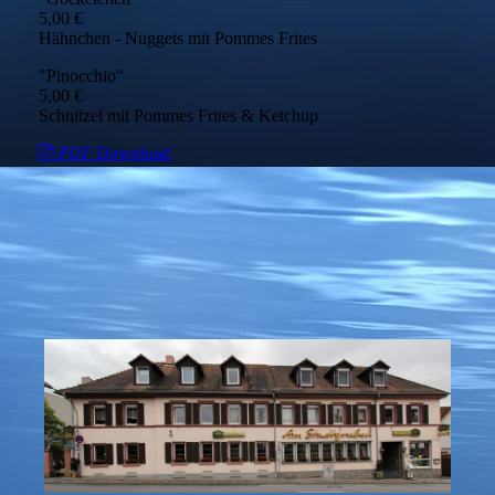
5,00 €
Hähnchen - Nuggets mit Pommes Frites
"Pinocchio"
5,00 €
Schnitzel mit Pommes Frites & Ketchup
PDF Download