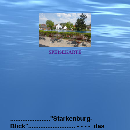
SPEISEKARTE
......................."Starkenburg-
Blick"........................... - - - - das