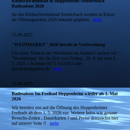
Kleinschwimmbad in Heppenheim-Sonderbach
Badesaison 2026
für das Kleinschwimmbad Sonderbach werden in Kürze
die Öffnungszeiten 2026 bekannt gegeben
mehr
15.09.2025
"WEINMARKT" 2026 bereits in Vorbereitung
Für unser Team in der Weinbucht im Amtshof suchen wir
"Verstärkung" für die Zeit vom Freitag , 26. 6. bis zum 5.
7. 2025 -- Kontakt 0171 3110203 oder
info@stadtgraben.de
mehr
15.09.2025
Badesaison Im Freibad Heppenheim wieder ab 1. Mai
2026
Wir bereiten uns auf die Öffnung des Heppenheimer
Freibads ab dem 1. 5. 2026 vor. Weitere Infos wie genaue
Besuchs-Zeiten , Dauerkarten ? und Preise demnächst hier
auf unserer Seite !!
mehr